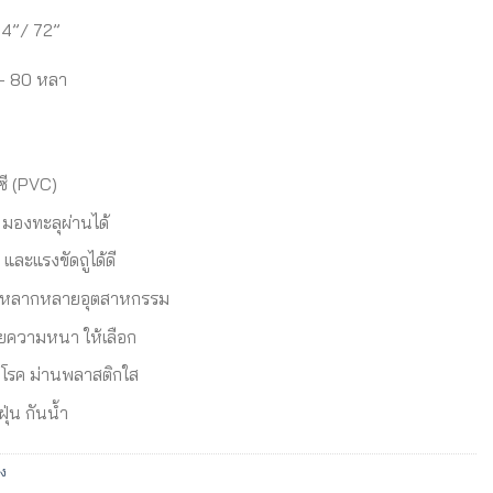
54”/ 72”
 – 80 หลา
ีซี (PVC)
 มองทะลุผ่านได้
และแรงขัดถูได้ดี
ในหลากหลายอุตสาหกรรม
ความหนา ให้เลือก
้อโรค ม่านพลาสติกใส
ฝุ่น กันน้ำ
าง