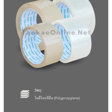
วัสดุ
โพลีโพรพิลีน (Polypropylene)