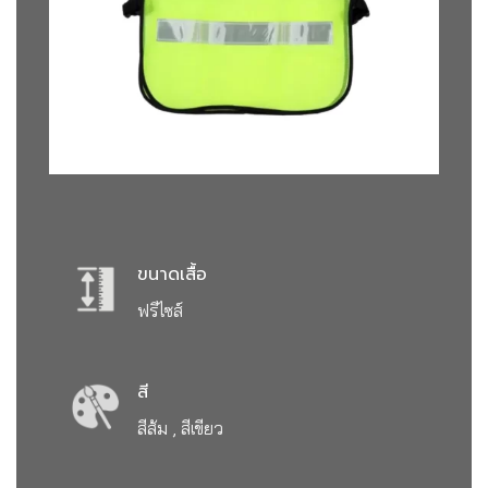
ขนาดเสื้อ
ฟรีไซส์
สี
สีส้ม , สีเขียว