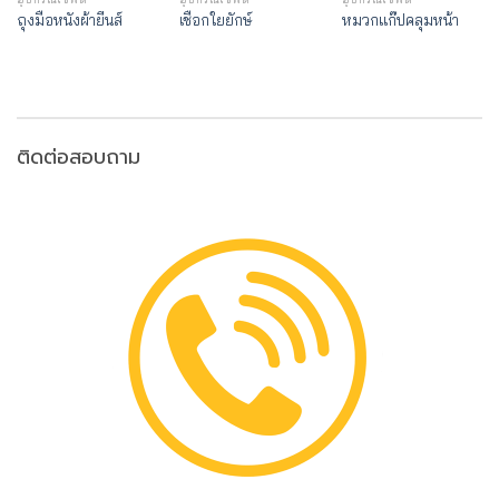
ถุงมือหนังผ้ายีนส์
เชือกใยยักษ์
หมวกแก๊ปคลุมหน้า
ติดต่อสอบถาม