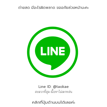
ถ่ายสด มีอะไรผิดพลาด ขออภัยล่วงหน้านะคะ
Line ID: @taokae
สะดวกที่สุด เนื้อหาไม่ตกหล่น
คลิกที่ปุ่มด้านบนได้เลยค่ะ