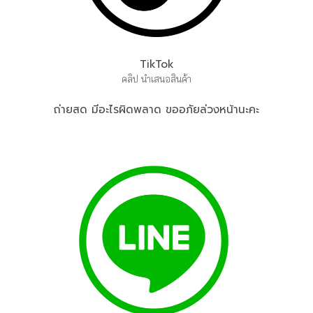
TikTok
คลิป นำเสนอสินค้า
ถ่ายสด มีอะไรผิดพลาด ขออภัยล่วงหน้านะคะ