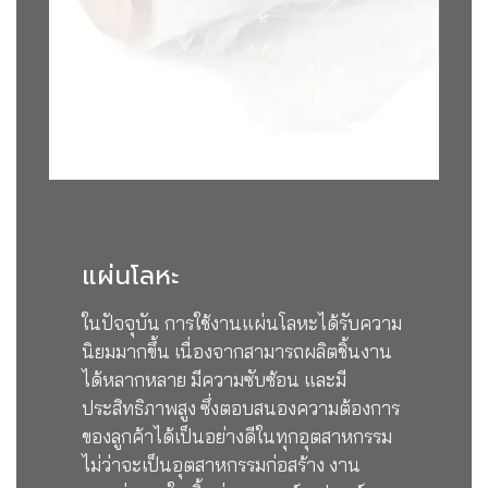
แผ่นโลหะ
ในปัจจุบัน การใช้งานแผ่นโลหะได้รับความ
นิยมมากขึ้น เนื่องจากสามารถผลิตชิ้นงาน
ได้หลากหลาย มีความซับซ้อน และมี
ประสิทธิภาพสูง ซึ่งตอบสนองความต้องการ
ของลูกค้าได้เป็นอย่างดีในทุกอุตสาหกรรม
ไม่ว่าจะเป็นอุตสาหกรรมก่อสร้าง งาน