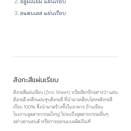
อลูมิเนียม แผ่นเรียบ
สแตนเลส แผ่นเรียบ
สังกะสีแผ่นเรียบ
สังกะสีแผ่นเรียบ (Zinc Sheet) หรือเรียกอีกอย่างว่า แผ่น
สังกะสี เหล็กแผ่นชุบสังกะสี ที่นำมาเคลือบโลหะสังกะสี
เกือบ 100% ซึ่งนำมาสร้างทั้งในอาคาร บ้านเรือน
โรงงานอุตสาหกรรมใหญ่ ไปจนถึงอุตสาหกรรมอื่นๆ
อย่างยานยนต์ หรือการออกแบบผลิตภัณฑ์