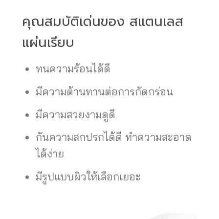
คุณสมบัติเด่นของ สแตนเลส
แผ่นเรียบ
ทนความร้อนได้ดี
มีความต้านทานต่อการกัดกร่อน
มีความสวยงามดูดี
กันความสกปรกได้ดี ทำความสะอาด
ได้ง่าย
มีรูปแบบผิวให้เลือกเยอะ