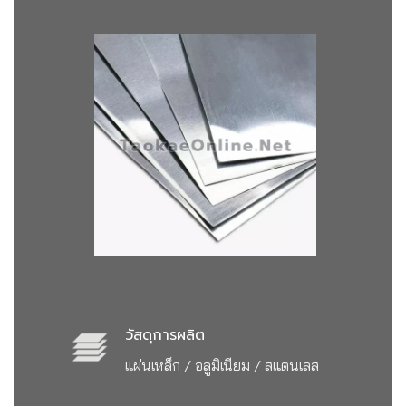
วัสดุการผลิต
แผ่นเหล็ก / อลูมิเนียม / สแตนเลส