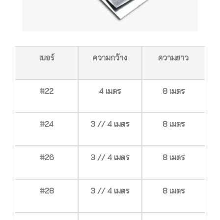
เบอร์
ความกว้าง
ความยาว
#22
4 เมตร
8 เมตร
#24
3 // 4 เมตร
8 เมตร
#26
3 // 4 เมตร
8 เมตร
#28
3 // 4 เมตร
8 เมตร