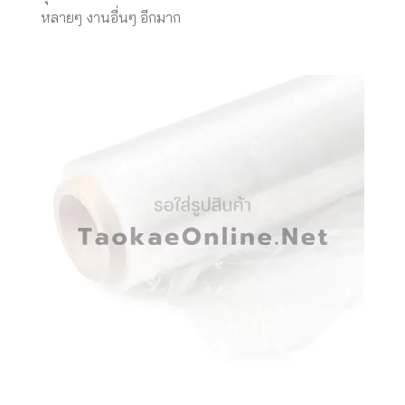
หลายๆ งานอื่นๆ อีกมาก