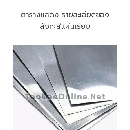
ตารางแสดง รายละเอียดของ
สังกะสีแผ่นเรียบ