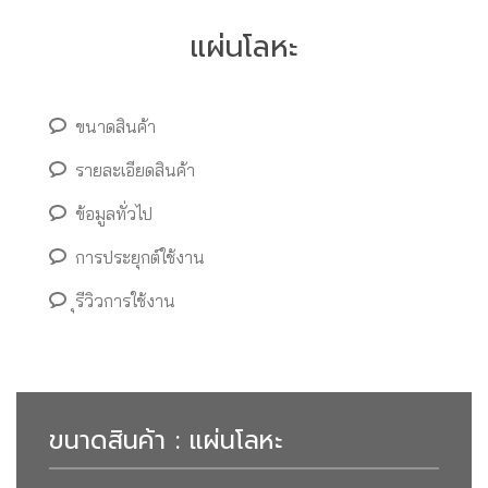
แผ่นโลหะ
ขนาดสินค้า
รายละเอียดสินค้า
ข้อมูลทั่วไป
การประยุกต์ใช้งาน
ุรีวิวการใช้งาน
ขนาดสินค้า : แผ่นโลหะ